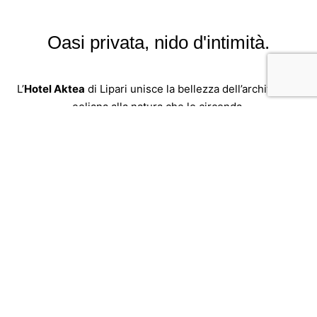
Oasi privata, nido d'intimità.
L’
Hotel Aktea
di Lipari unisce la bellezza dell’architettura
eoliana alla natura che lo circonda.
Il giardino, l’accoglienza genuina e amichevole rendono
questo luogo il rifugio ideale per rilassarsi, vivere una
fuga romantica o trascorrere una vacanza con gli amici e
la propria famiglia.